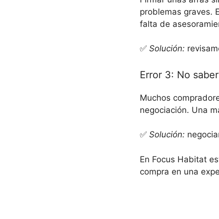
problemas graves. 
falta de asesoramie
✅
Solución:
revisamo
Error 3: No sabe
Muchos compradores 
negociación. Una m
✅
Solución:
negociam
En Focus Habitat es
compra en una exper