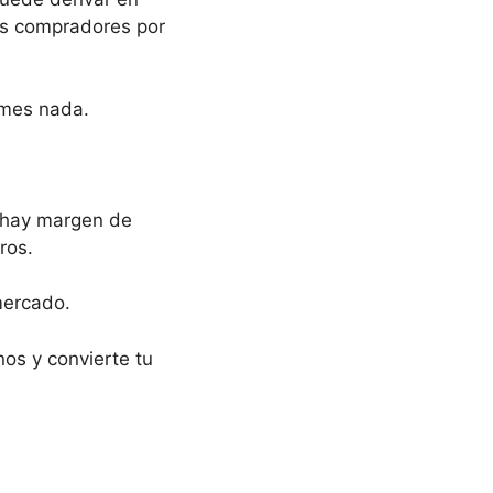
os compradores por
rmes nada.
i hay margen de
ros.
mercado.
os y convierte tu