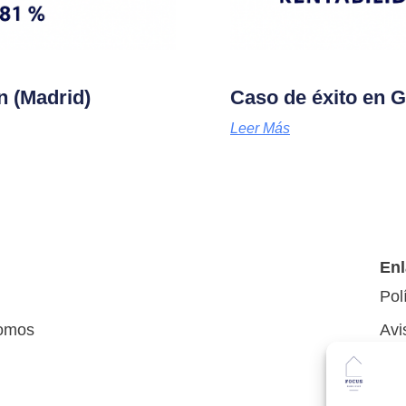
n (Madrid)
Caso de éxito en G
Leer Más
Enl
Pol
omos
Avi
Pol