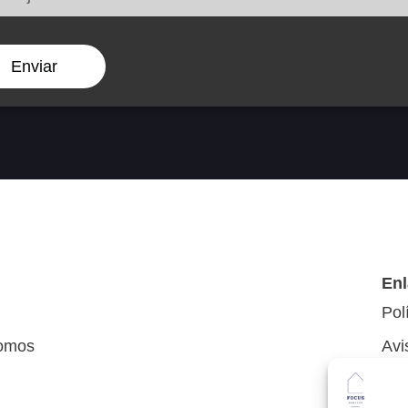
Enviar
Enl
Pol
omos
Avi
Pol